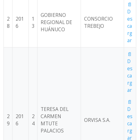
📄
D
GOBIERNO
2
201
1
CONSORCIO
es
REGIONAL DE
8
6
3
TREBEJO
ca
HUÁNUCO
rg
ar
📄
D
es
ca
rg
ar
📄
TERESA DEL
D
2
201
2
CARMEN
es
ORVISA S.A.
9
6
4
MTUTE
ca
PALACIOS
rg
ar