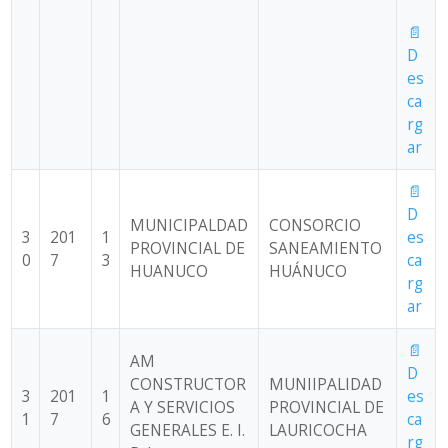
📄
D
es
ca
rg
ar
📄
D
MUNICIPALDAD
CONSORCIO
3
201
1
es
PROVINCIAL DE
SANEAMIENTO
0
7
3
ca
HUANUCO
HUÁNUCO
rg
ar
📄
AM
D
CONSTRUCTOR
MUNIIPALIDAD
3
201
1
es
A Y SERVICIOS
PROVINCIAL DE
1
7
6
ca
GENERALES E. I.
LAURICOCHA
rg