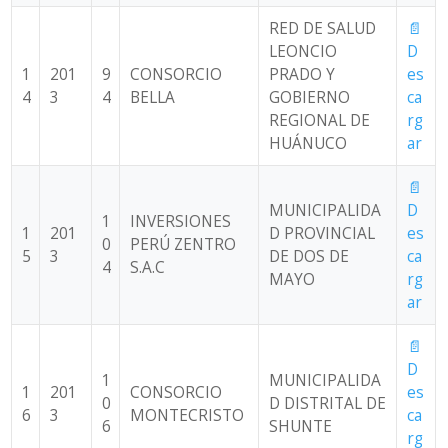
RED DE SALUD
📄
LEONCIO
D
1
201
9
CONSORCIO
PRADO Y
es
4
3
4
BELLA
GOBIERNO
ca
REGIONAL DE
rg
HUÁNUCO
ar
📄
MUNICIPALIDA
D
1
INVERSIONES
1
201
D PROVINCIAL
es
0
PERÚ ZENTRO
5
3
DE DOS DE
ca
4
S.A.C
MAYO
rg
ar
📄
D
1
MUNICIPALIDA
1
201
CONSORCIO
es
0
D DISTRITAL DE
6
3
MONTECRISTO
ca
6
SHUNTE
rg