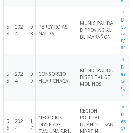
ar
📄
D
MUNICIPALIDA
5
202
0
PERCY ROJAS
es
D PROVINCIAL
4
4
8
ÑAUPA
ca
DE MARAÑON
rg
ar
📄
D
MUNICIPALIDD
5
202
0
CONSORCIO
es
DISTRITAL DE
5
4
9
HUARICHACA
ca
MOLINOS
rg
ar
📄
REGIÓN
D
NEGOCIOS
POLICIAL
5
202
1
es
DIVERSOS
HUÁNUC – SAN
6
4
7
ca
EVALUNA S.R.L.
MARTIN –