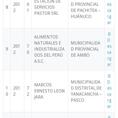
ESTACION DE
201
6
D PROVINCIAL
es
8
SERVICIOS
2
1
DE PACHITEA –
ca
PASTOR SRL
HUÁNUCO
rg
ar
📄
ALIMENTOS
D
NATURALES E
MUNICIPALIDA
201
7
es
9
INDUSTRIALIZA
D PROVINCIAL
2
0
ca
DOS DEL PERÚ
DE AMBO
rg
A.S.C.
ar
📄
MUNICIPALIDA
D
MARCOS
1
201
7
D DISTRITAL DE
es
ERNESTO LEON
0
2
2
YANACANCHA –
ca
JARA
PASCO
rg
ar
📄