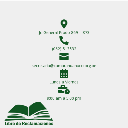

Jr. General Prado 869 – 873

(062) 513532

secretaria@camarahuanuco.org.pe

Lunes a Viernes

9:00 am a 5:00 pm