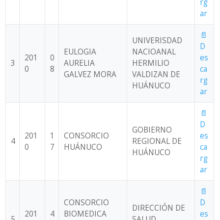
rg
ar
📄
UNIVERISDAD
D
EULOGIA
NACIOANAL
201
0
es
3
AURELIA
HERMILIO
0
8
ca
GALVEZ MORA
VALDIZAN DE
rg
HUÁNUCO
ar
📄
D
GOBIERNO
201
1
CONSORCIO
es
4
REGIONAL DE
0
7
HUÁNUCO
ca
HUÁNUCO
rg
ar
📄
CONSORCIO
D
DIRECCIÓN DE
201
4
BIOMEDICA
es
5
SALUD