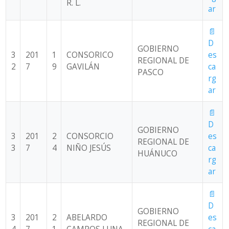
R. L.
ar
📄
D
GOBIERNO
3
201
1
CONSORICO
es
REGIONAL DE
2
7
9
GAVILÁN
ca
PASCO
rg
ar
📄
D
GOBIERNO
3
201
2
CONSORCIO
es
REGIONAL DE
3
7
4
NIÑO JESÚS
ca
HUÁNUCO
rg
ar
📄
D
GOBIERNO
3
201
2
ABELARDO
es
REGIONAL DE