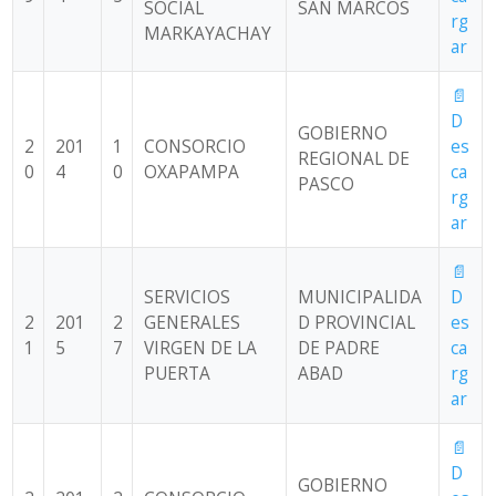
SOCIAL
SAN MARCOS
rg
MARKAYACHAY
ar
📄
D
GOBIERNO
2
201
1
CONSORCIO
es
REGIONAL DE
0
4
0
OXAPAMPA
ca
PASCO
rg
ar
📄
SERVICIOS
MUNICIPALIDA
D
2
201
2
GENERALES
D PROVINCIAL
es
1
5
7
VIRGEN DE LA
DE PADRE
ca
PUERTA
ABAD
rg
ar
📄
D
GOBIERNO