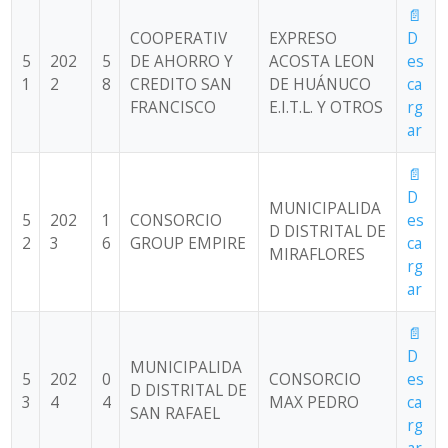
📄
COOPERATIV
EXPRESO
D
5
202
5
DE AHORRO Y
ACOSTA LEON
es
1
2
8
CREDITO SAN
DE HUÁNUCO
ca
FRANCISCO
E.I.T.L. Y OTROS
rg
ar
📄
D
MUNICIPALIDA
5
202
1
CONSORCIO
es
D DISTRITAL DE
2
3
6
GROUP EMPIRE
ca
MIRAFLORES
rg
ar
📄
D
MUNICIPALIDA
5
202
0
CONSORCIO
es
D DISTRITAL DE
3
4
4
MAX PEDRO
ca
SAN RAFAEL
rg