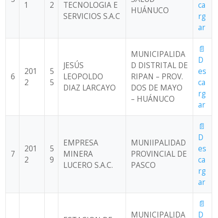
1
2
TECNOLOGIA E
ca
HUÁNUCO
SERVICIOS S.A.C
rg
ar
📄
MUNICIPALIDA
D
JESÚS
D DISTRITAL DE
201
5
es
6
LEOPOLDO
RIPAN – PROV.
2
5
ca
DIAZ LARCAYO
DOS DE MAYO
rg
– HUÁNUCO
ar
📄
D
EMPRESA
MUNIIPALIDAD
201
5
es
7
MINERA
PROVINCIAL DE
2
9
ca
LUCERO S.A.C.
PASCO
rg
ar
📄
MUNICIPALIDA
D