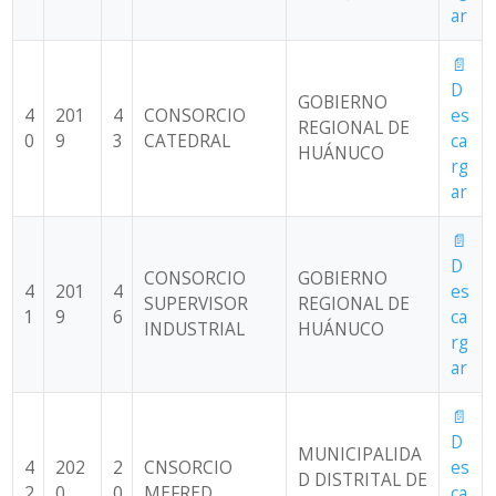
ar
📄
D
GOBIERNO
4
201
4
CONSORCIO
es
REGIONAL DE
0
9
3
CATEDRAL
ca
HUÁNUCO
rg
ar
📄
D
CONSORCIO
GOBIERNO
4
201
4
es
SUPERVISOR
REGIONAL DE
1
9
6
ca
INDUSTRIAL
HUÁNUCO
rg
ar
📄
D
MUNICIPALIDA
4
202
2
CNSORCIO
es
D DISTRITAL DE
2
0
0
MEFRED
ca