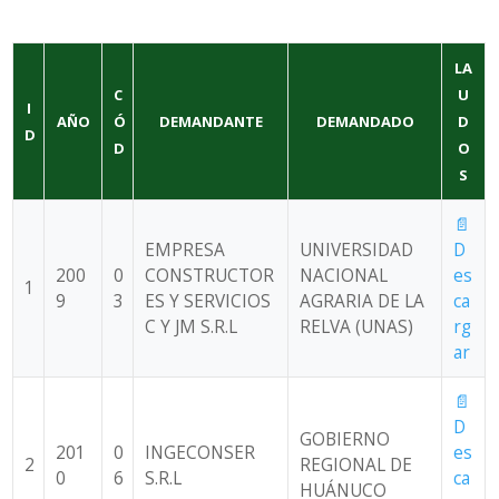
LA
C
U
I
AÑO
Ó
DEMANDANTE
DEMANDADO
D
D
D
O
S
📄
EMPRESA
UNIVERSIDAD
D
200
0
CONSTRUCTOR
NACIONAL
es
1
9
3
ES Y SERVICIOS
AGRARIA DE LA
ca
C Y JM S.R.L
RELVA (UNAS)
rg
ar
📄
D
GOBIERNO
201
0
INGECONSER
es
2
REGIONAL DE
0
6
S.R.L
ca
HUÁNUCO