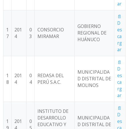
ar
📄
D
GOBIERNO
1
201
0
CONSORCIO
es
REGIONAL DE
7
4
3
MIRAMAR
ca
HUÁNUCO
rg
ar
📄
D
MUNICIPALIDA
1
201
0
REDASA DEL
es
D DISTRITAL DE
8
4
4
PERÚ S.A.C.
ca
MOLINOS
rg
ar
📄
INSTITUTO DE
D
DESARROLLO
MUNICIPALIDA
1
201
0
es
EDUCATIVO Y
D DISTRITAL DE
9
4
5
ca