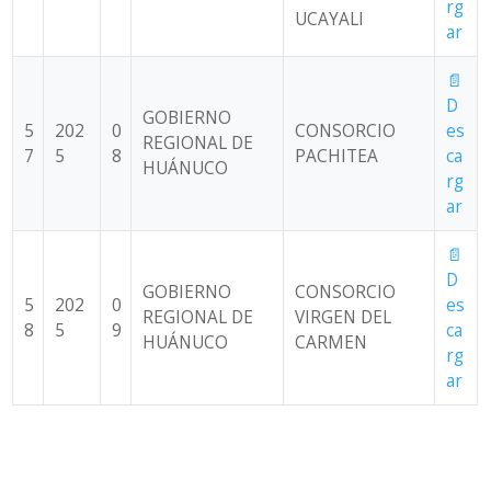
rg
UCAYALI
ar
📄
D
GOBIERNO
5
202
0
CONSORCIO
es
REGIONAL DE
7
5
8
PACHITEA
ca
HUÁNUCO
rg
ar
📄
D
GOBIERNO
CONSORCIO
5
202
0
es
REGIONAL DE
VIRGEN DEL
8
5
9
ca
HUÁNUCO
CARMEN
rg
ar