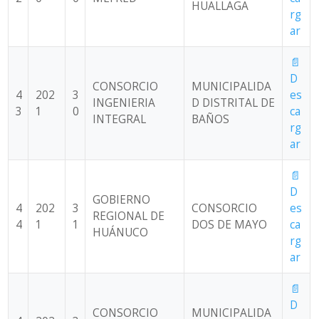
HUALLAGA
rg
ar
📄
D
CONSORCIO
MUNICIPALIDA
4
202
3
es
INGENIERIA
D DISTRITAL DE
3
1
0
ca
INTEGRAL
BAÑOS
rg
ar
📄
D
GOBIERNO
4
202
3
CONSORCIO
es
REGIONAL DE
4
1
1
DOS DE MAYO
ca
HUÁNUCO
rg
ar
📄
D
CONSORCIO
MUNICIPALIDA