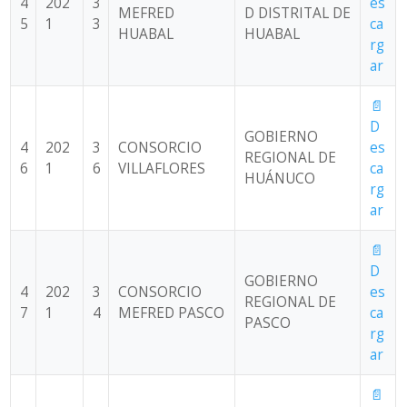
4
202
3
es
MEFRED
D DISTRITAL DE
5
1
3
ca
HUABAL
HUABAL
rg
ar
📄
D
GOBIERNO
4
202
3
CONSORCIO
es
REGIONAL DE
6
1
6
VILLAFLORES
ca
HUÁNUCO
rg
ar
📄
D
GOBIERNO
4
202
3
CONSORCIO
es
REGIONAL DE
7
1
4
MEFRED PASCO
ca
PASCO
rg
ar
📄