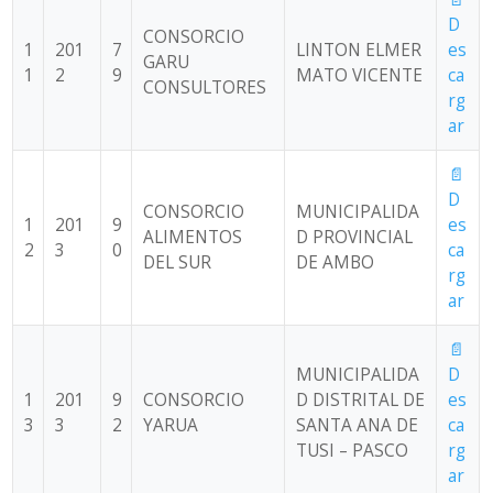
D
CONSORCIO
1
201
7
LINTON ELMER
es
GARU
1
2
9
MATO VICENTE
ca
CONSULTORES
rg
ar
📄
D
CONSORCIO
MUNICIPALIDA
1
201
9
es
ALIMENTOS
D PROVINCIAL
2
3
0
ca
DEL SUR
DE AMBO
rg
ar
📄
MUNICIPALIDA
D
1
201
9
CONSORCIO
D DISTRITAL DE
es
3
3
2
YARUA
SANTA ANA DE
ca
TUSI – PASCO
rg
ar