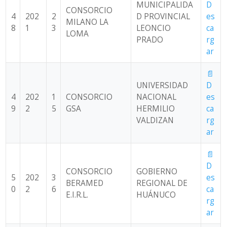
MUNICIPALIDA
D
CONSORCIO
4
202
2
D PROVINCIAL
es
MILANO LA
8
1
3
LEONCIO
ca
LOMA
PRADO
rg
ar
📄
UNIVERSIDAD
D
4
202
1
CONSORCIO
NACIONAL
es
9
2
5
GSA
HERMILIO
ca
VALDIZAN
rg
ar
📄
D
CONSORCIO
GOBIERNO
5
202
3
es
BERAMED
REGIONAL DE
0
2
6
ca
E.I.R.L.
HUÁNUCO
rg
ar