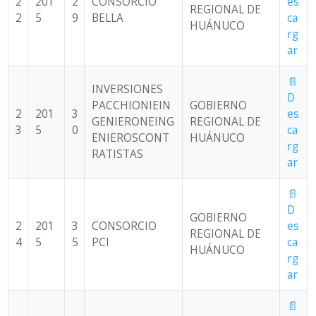
2
201
2
CONSORCIO
es
REGIONAL DE
2
5
9
BELLA
ca
HUÁNUCO
rg
ar
📄
INVERSIONES
D
PACCHIONIEIN
GOBIERNO
2
201
3
es
GENIERONEING
REGIONAL DE
3
5
0
ca
ENIEROSCONT
HUÁNUCO
rg
RATISTAS
ar
📄
D
GOBIERNO
2
201
3
CONSORCIO
es
REGIONAL DE
4
5
5
PCI
ca
HUÁNUCO
rg
ar
📄