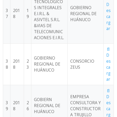
TECNOLÓGICO
D
S INTEGRALES
GOBIERNO
3
201
1
es
E.I.R.L. &
REGIONAL DE
7
8
9
ca
ASIVTEL S.R.L.
HUÁNUCO
rg
&VIAS DE
ar
TELECOMUNIC
ACIONES E.I.R.L.
📄
D
GOBIERNO
3
201
2
CONSORCIO
es
REGIONAL DE
8
8
3
ZEUS
ca
HUÁNUCO
rg
ar
📄
EMPRESA
D
GOBIERN
3
201
2
CONSULTORA Y
es
REGIONAL DE
9
8
6
CONSTRUCTOR
ca
HUÁNUCO
A TRUJILLO
rg