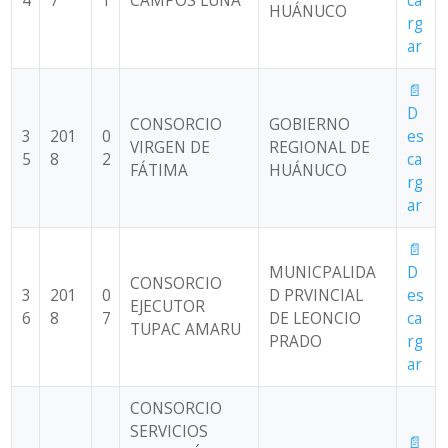
4
7
1
CAMPOS LUNA
ca
HUÁNUCO
rg
ar
📄
D
CONSORCIO
GOBIERNO
3
201
0
es
VIRGEN DE
REGIONAL DE
5
8
2
ca
FÁTIMA
HUÁNUCO
rg
ar
📄
MUNICPALIDA
D
CONSORCIO
3
201
0
D PRVINCIAL
es
EJECUTOR
6
8
7
DE LEONCIO
ca
TUPAC AMARU
PRADO
rg
ar
CONSORCIO
SERVICIOS
📄