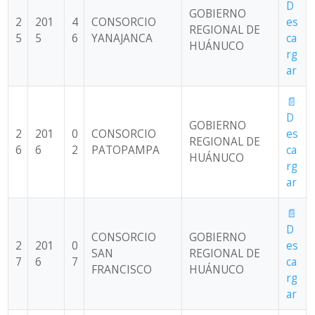
D
GOBIERNO
2
201
4
CONSORCIO
es
REGIONAL DE
5
5
6
YANAJANCA
ca
HUÁNUCO
rg
ar
📄
D
GOBIERNO
2
201
0
CONSORCIO
es
REGIONAL DE
6
6
2
PATOPAMPA
ca
HUÁNUCO
rg
ar
📄
D
CONSORCIO
GOBIERNO
2
201
0
es
SAN
REGIONAL DE
7
6
7
ca
FRANCISCO
HUÁNUCO
rg
ar