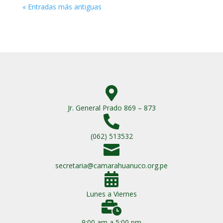
« Entradas más antiguas

Jr. General Prado 869 – 873

(062) 513532

secretaria@camarahuanuco.org.pe

Lunes a Viernes

9:00 am a 5:00 pm