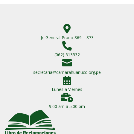

Jr. General Prado 869 – 873

(062) 513532

secretaria@camarahuanuco.org.pe

Lunes a Viernes

9:00 am a 5:00 pm