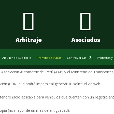


Arbitraje
Asociados
Alquiler de Auditorio
Trámite de Placas
Controversias
Protestos y
ociación Automotriz del Perú (AAP) y el Ministerio de Transportes, b
ón (CUR) que podrá imprimir al generar su solicitud vía web.
terioro (solo aplicable para vehículos que cuentan con un registro an
 Copia (no mayor de un mes de antigüedad).