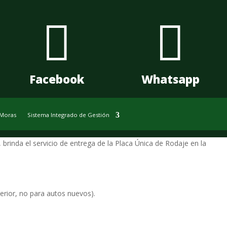


Facebook
Whatsapp
 Moras
Sistema Integrado de Gestión
rinda el servicio de entrega de la Placa Única de Rodaje en la
terior, no para autos nuevos).