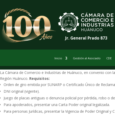
Jr. General Prado 873
Inicio
Gestión al Asociado
CDE
La Cámara de Comercio e Industrias de Huánuco, en convenio con la As
Región Huánuco.
Requisitos:
Orden de giro emitida por SUNARP o Certificado Único de Reclamaci
DNI original (vigente).
Juego de placas antiguas o denuncia policial por pérdida, robo o de
Para apoderados, presentar una Carta Poder original legalizada.
Para personas Jurídicas, presentar la Vigencia de Poder Original y