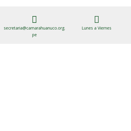


secretaria@camarahuanuco.org.
Lunes a Viernes
pe