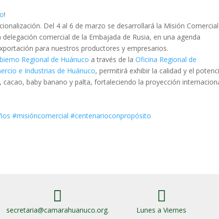
so
!
cionalización. Del 4 al 6 de marzo se desarrollará la Misión Comercial
 la delegación comercial de la Embajada de Rusia, en una agenda
xportación para nuestros productores y empresarios.
bierno Regional de Huánuco
a través de la
Oficina Regional de
rcio e Industrias de Huánuco
, permitirá exhibir la calidad y el potenc
cacao, baby banano y palta, fortaleciendo la proyección internacion
ños
#misióncomercial
#centenarioconpropósito


secretaria@camarahuanuco.org.
Lunes a Viernes