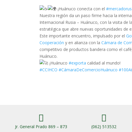
¡Huánuco conecta con el
#mercadoru
Nuestra región da un paso firme hacia la interna
Internacional Rusia – Huánuco, con la visita de
estratégica que abre nuevas oportunidades de e
Este importante encuentro, impulsado por el
Go
Cooperación
y en alianza con la
Cámara de Come
competitivo de productos bandera como el café, 
Huánuco.
¡Huánuco
#exporta
calidad al mundo!
#CCIHCO
#CámaraDeComercioHuánuco
#100A


Jr. General Prado 869 – 873
(062) 513532