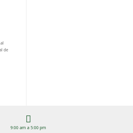
ial
al de

9:00 am a 5:00 pm