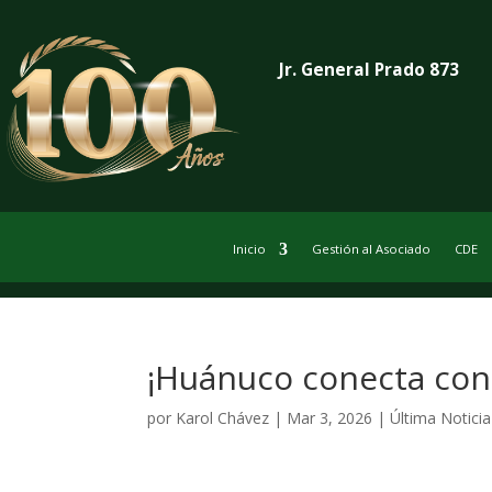
Jr. General Prado 873
Inicio
Gestión al Asociado
CDE
¡Huánuco conecta con
por
Karol Chávez
|
Mar 3, 2026
|
Última Noticia