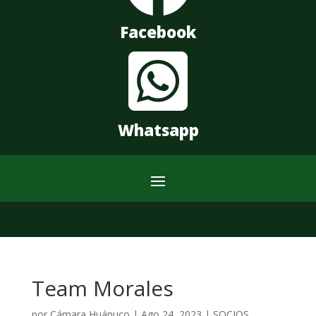
Facebook

Whatsapp
Team Morales
por
Cámara Huánuco
|
Ago 24, 2023
|
SOCIOS