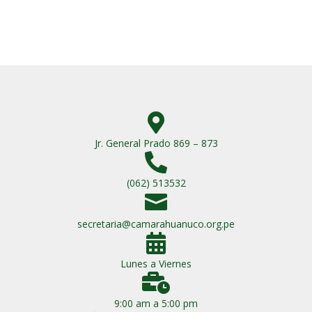

Jr. General Prado 869 – 873

(062) 513532

secretaria@camarahuanuco.org.pe

Lunes a Viernes

9:00 am a 5:00 pm