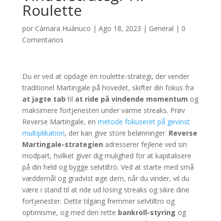
Roulette
por
Cámara Huánuco
|
Ago 18, 2023
|
General
|
0
Comentarios
Du er ved at opdage en roulette-strategi, der vender
traditionel Martingale på hovedet, skifter din fokus fra
at jagte tab
til
at ride på vindende momentum
og
maksimere fortjenesten under varme streaks. Prøv
Reverse Martingale, en
metode fokuseret på gevinst
multiplikation
, der kan give store belønninger.
Reverse
Martingale-strategien
adresserer fejlene ved sin
modpart, hvilket giver dig mulighed for at kapitalisere
på din held og bygge selvtiltro. Ved at starte med små
væddemål og gradvist øge dem, når du vinder, vil du
være i stand til at ride ud losing streaks og sikre dine
fortjenester. Dette tilgang fremmer selvtiltro og
optimisme, og med den rette
bankroll-styring
og