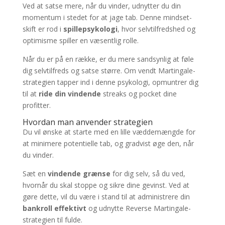
Ved at satse mere, når du vinder, udnytter du din
momentum i stedet for at jage tab. Denne mindset-
skift er rod i
spillepsykologi
, hvor selvtilfredshed og
optimisme spiller en væsentlig rolle.
Når du er på en række, er du mere sandsynlig at føle
dig selvtilfreds og satse større. Om vendt Martingale-
strategien tapper ind i denne psykologi, opmuntrer dig
til at
ride din vindende
streaks og pocket dine
profitter.
Hvordan man anvender strategien
Du vil ønske at starte med en lille væddemængde for
at minimere potentielle tab, og gradvist øge den, når
du vinder.
Sæt en
vindende grænse
for dig selv, så du ved,
hvornår du skal stoppe og sikre dine gevinst. Ved at
gøre dette, vil du være i stand til at administrere din
bankroll effektivt
og udnytte Reverse Martingale-
strategien til fulde.