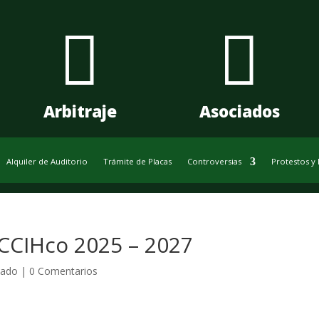


Arbitraje
Asociados
Alquiler de Auditorio
Trámite de Placas
Controversias
Protestos y
 CCIHco 2025 – 2027
cado
|
0 Comentarios