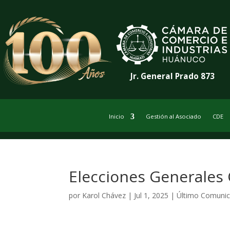
Jr. General Prado 873
Inicio
Gestión al Asociado
CDE
Elecciones Generales
por
Karol Chávez
|
Jul 1, 2025
|
Último Comuni