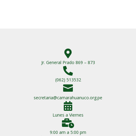

Jr. General Prado 869 – 873

(062) 513532

secretaria@camarahuanuco.org.pe

Lunes a Viernes

9:00 am a 5:00 pm