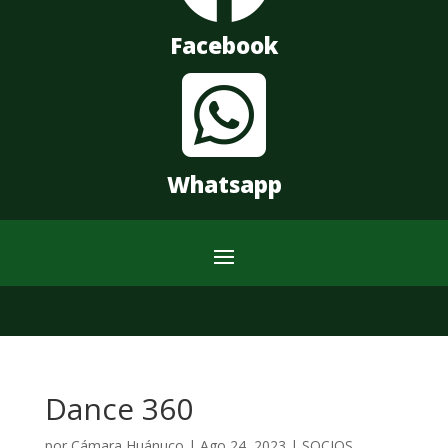
Facebook

Whatsapp
Dance 360
por
Cámara Huánuco
|
Ago 24, 2023
|
SOCIOS