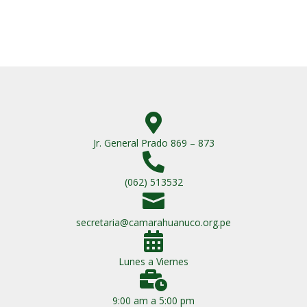

Jr. General Prado 869 – 873

(062) 513532

secretaria@camarahuanuco.org.pe

Lunes a Viernes

9:00 am a 5:00 pm