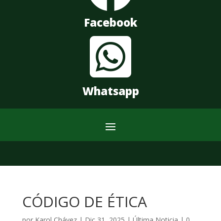
Facebook

Whatsapp
CÓDIGO DE ÉTICA
por
Karol Chávez
|
Dic 31, 2025
|
Última Noticia
|
0