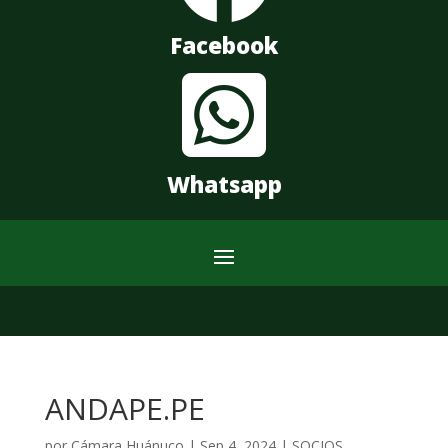
Facebook

Whatsapp
ANDAPE.PE
por
Cámara Huánuco
|
Sep 4, 2024
|
SOCIOS