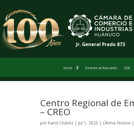
Jr. General Prado 873
Inicio
Gestión al Asociado
CDE
Centro Regional de 
– CREO
por
Karol Chávez
|
Jul 1, 2025
|
Última Noticia