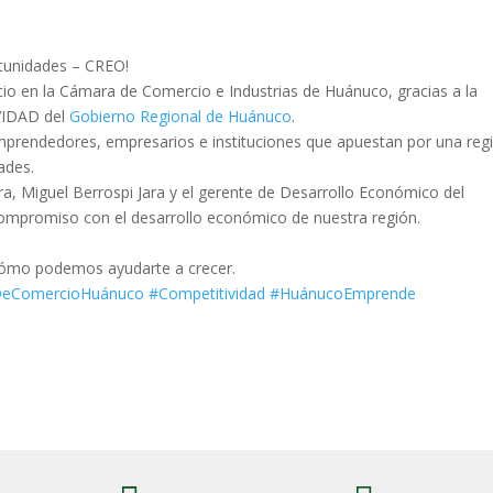
tunidades – CREO!
cio en la Cámara de Com
ercio e Industrias de Huánuco, gracias a la
IVIDAD del
Gobierno Regional de Huánuco
.
prendedores, empresarios e instituciones que apuestan por una reg
ades.
, Miguel Berrospi Jara y el gerente de Desarrollo Económico del
ompromiso con el desarrollo económico de nuestra región.
cómo podemos ayudarte a crecer.
eComercioHuánuco
#Competitividad
#HuánucoEmprende