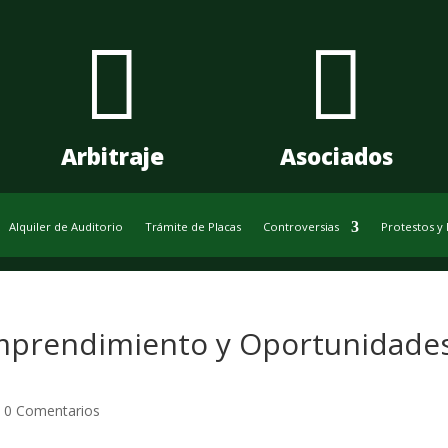


Arbitraje
Asociados
Alquiler de Auditorio
Trámite de Placas
Controversias
Protestos y
Emprendimiento y Oportunidade
|
0 Comentarios