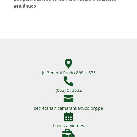
#Huánuco

Jr. General Prado 869 – 873

(062) 513532

secretaria@camarahuanuco.org.pe

Lunes a Viernes
