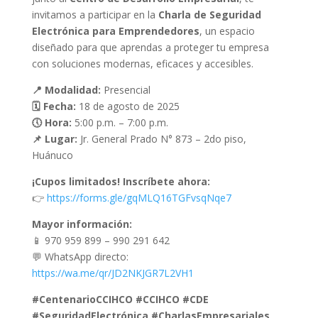
invitamos a participar en la
Charla de Seguridad
Electrónica para Emprendedores
, un espacio
diseñado para que aprendas a proteger tu empresa
con soluciones modernas, eficaces y accesibles.
📍 Modalidad:
Presencial
🗓 Fecha:
18 de agosto de 2025
🕔 Hora:
5:00 p.m. – 7:00 p.m.
📌 Lugar:
Jr. General Prado N° 873 – 2do piso,
Huánuco
¡Cupos limitados! Inscríbete ahora:
👉
https://forms.gle/gqMLQ16TGFvsqNqe7
Mayor información:
📱 970 959 899 – 990 291 642
💬 WhatsApp directo:
https://wa.me/qr/JD2NKJGR7L2VH1
#CentenarioCCIHCO #CCIHCO #CDE
#SeguridadElectrónica #CharlasEmpresariales