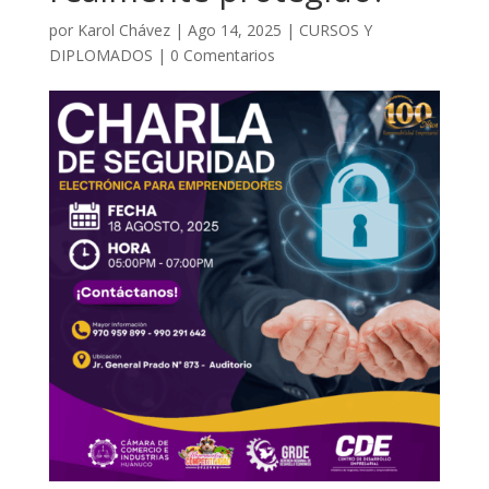
por
Karol Chávez
|
Ago 14, 2025
|
CURSOS Y
DIPLOMADOS
|
0 Comentarios